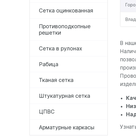
Горо
Сетка оцинкованная
Влад
Противоподкопные
решетки
В наш
Сетка в рулонах
Налич
позво
Рабица
произ
Прово
Тканая сетка
издел
Штукатурная сетка
Кач
Низ
ЦПВС
Над
Узнат
Арматурные каркасы