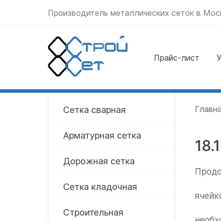
Производитель металлических сеток в Мос
Прайс-лист
У
Отправить заявку
прямо сейчас
Главн
Сетка сварная
Арматурная сетка
18.
Дорожная сетка
Продо
Сетка кладочная
ячейк
Строительная
необх