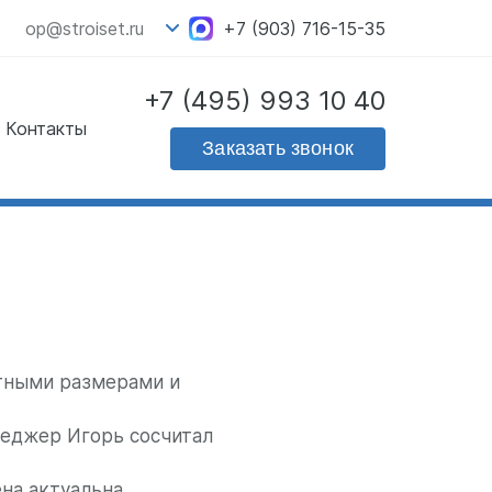
op@stroiset.ru
+7 (903) 716-15-35
+7 (495) 993 10 40
Контакты
Скачать прайс - лист
Заказать звонок
на продукцию
тными размерами и
неджер Игорь сосчитал
на актуальна,