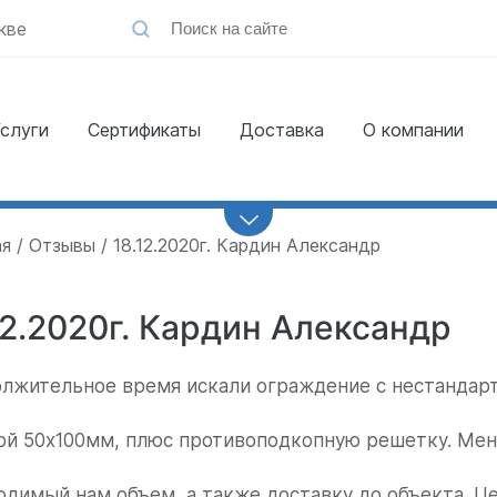
кве
слуги
Сертификаты
Доставка
О компании
Заказать
обратный звонок
ая
Отзывы
18.12.2020г. Кардин Александр
12.2020г. Кардин Александр
лжительное время искали ограждение с нестандар
ой 50х100мм, плюс противоподкопную решетку. Ме
одимый нам объем, а также доставку до объекта. Це