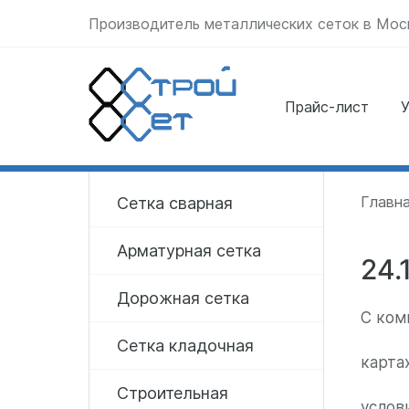
Производитель металлических сеток в Мос
Прайс-лист
У
Отправить заявку
прямо сейчас
Главн
Сетка сварная
Арматурная сетка
24.
Дорожная сетка
С ком
Сетка кладочная
карта
Строительная
услов