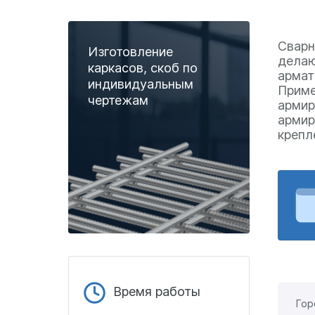
Сварн
Изготовление
делаю
каркасов, скоб по
армат
индивидуальным
Приме
чертежам
армир
армир
крепл
Время работы
Гор