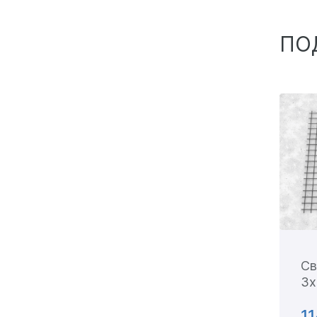
ПО
Св
3х
11