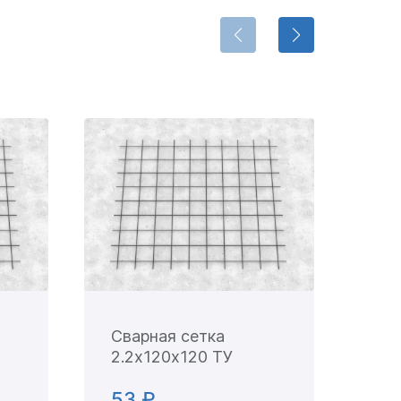
Сварная сетка
Св
2.2х120х120 ТУ
3х
53 ₽
46