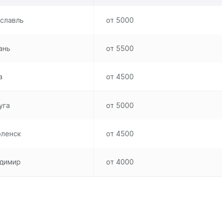
славль
от 5000
ань
от 5500
а
от 4500
уга
от 5000
ленск
от 4500
димир
от 4000