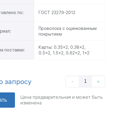
товлено по:
ГОСТ 23279-2012
Проволока с оцинкованным
риал:
покрытием
Карты:
0.35x2
,
0.38x2
,
а поставки:
0.5x2
,
1.5x2
,
0.62x2
,
1x2
о запросу
-
+
Цена предварительная и может быть
ать
изменена