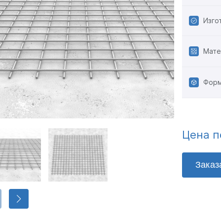
Изго
Мате
Форм
Цена п
Заказ