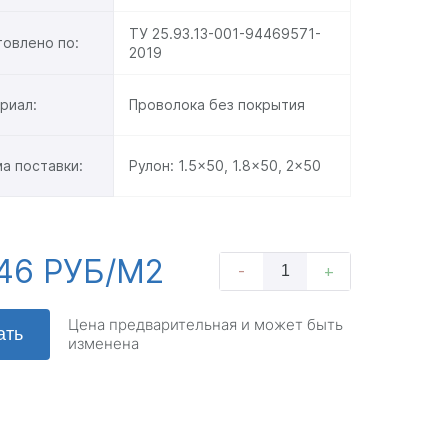
ТУ 25.93.13-001-94469571-
товлено по:
2019
риал:
Проволока без покрытия
а поставки:
Рулон:
1.5x50
,
1.8x50
,
2x50
46 РУБ/М2
-
+
Цена предварительная и может быть
ать
изменена