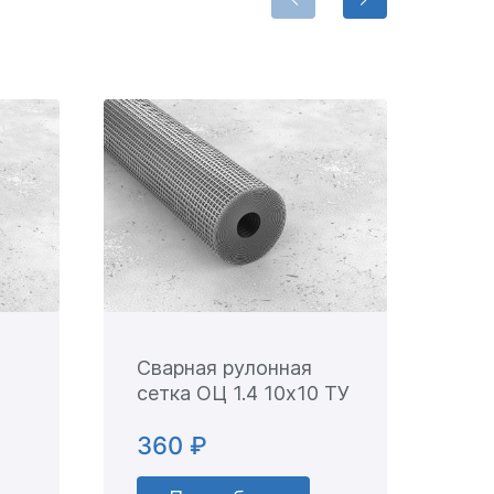
Сварная рулонная
Св
сетка ОЦ 1.4 10х10 ТУ
се
ТУ
360 ₽
21