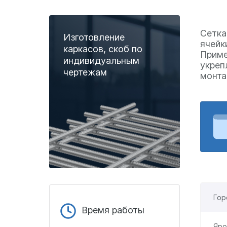
Сетка
Изготовление
ячейк
каркасов, скоб по
Приме
индивидуальным
укреп
чертежам
монта
Гор
Время работы
Яро