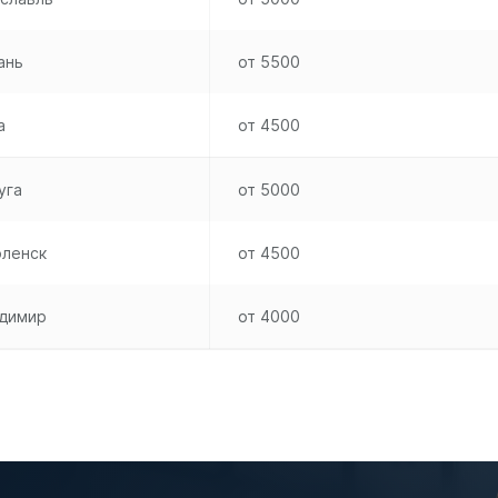
ань
от 5500
а
от 4500
уга
от 5000
ленск
от 4500
димир
от 4000