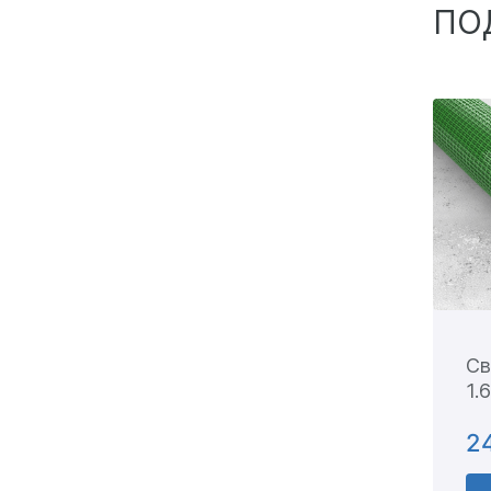
ПО
Св
1.
2