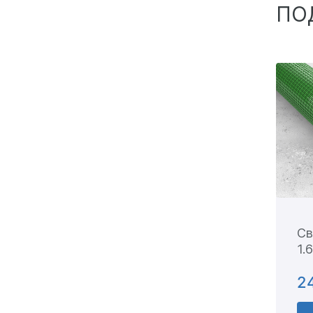
ПО
Св
1.
2