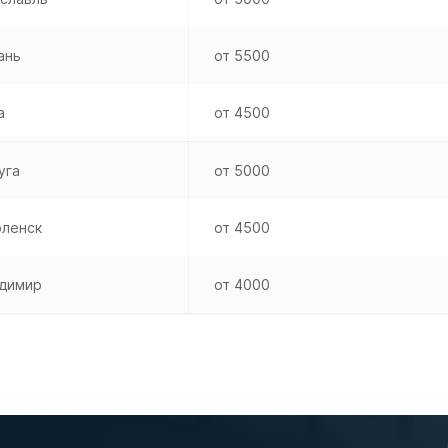
ань
от 5500
а
от 4500
уга
от 5000
ленск
от 4500
димир
от 4000