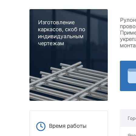
Рулон
Изготовление
прово
каркасов, скоб по
Приме
индивидуальным
укреп
чертежам
монта
Гор
Время работы
Яро