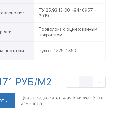
ТУ 25.93.13-001-94469571-
товлено по:
2019
Проволока с оцинкованным
риал:
покрытием
а поставки:
Рулон:
1x25
,
1x50
171 РУБ/М2
-
+
Цена предварительная и может быть
ать
изменена