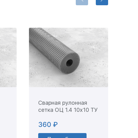
Сварная рулонная
Св
сетка ОЦ 1.4 10х10 ТУ
се
ТУ
360 ₽
21