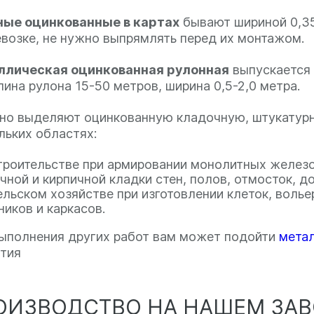
ые оцинкованные в картах
бывают шириной 0,35-
евозке, не нужно выпрямлять перед их монтажом.
ллическая оцинкованная рулонная
выпускается 
лина рулона 15-50 метров, ширина 0,5-2,0 метра.
но выделяют оцинкованную кладочную, штукатурн
льких областях:
троительстве при армировании монолитных железо
чной и кирпичной кладки стен, полов, отмосток, д
ельском хозяйстве при изготовлении клеток, волье
ников и каркасов.
ыполнения других работ вам может подойти
метал
тия
ОИЗВОДСТВО НА НАШЕМ ЗА