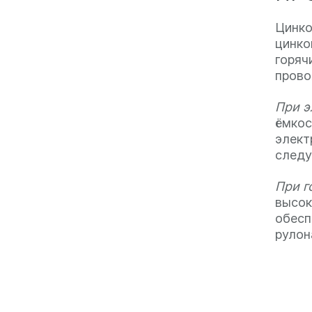
Цинко
цинко
горяч
прово
При э
ёмкос
элект
следу
При г
высок
обесп
рулон