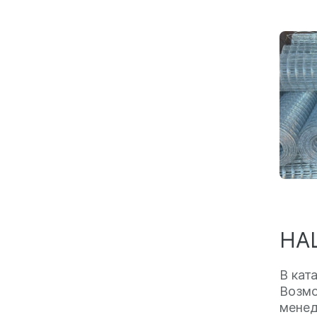
НА
В кат
Возмо
менед