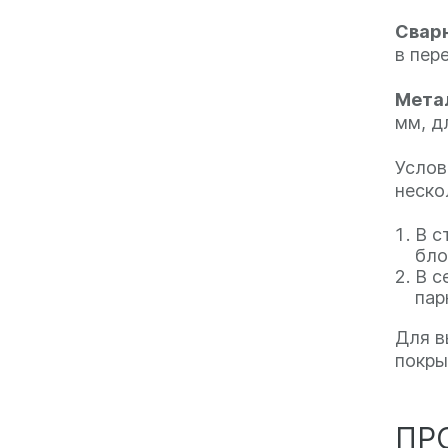
Сварн
в пер
Мета
мм, д
Услов
неско
В с
бло
В с
пар
Для в
покры
ПР