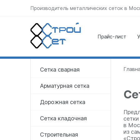
Производитель металлических сеток в Мос
Прайс-лист
У
Отправить заявку
прямо сейчас
Главн
Сетка сварная
Арматурная сетка
Се
Дорожная сетка
Предл
Сетка кладочная
сетки
в Мос
из са
Строительная
«Стро